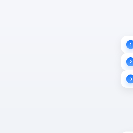
1
2
3